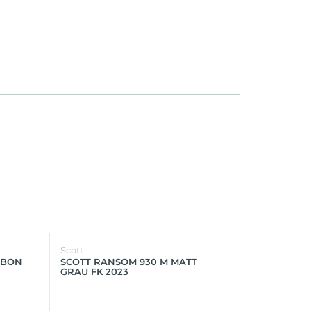
Scott
Scott
RBON
SCOTT RANSOM 930 M MATT
SCOTT FOIL
GRAU FK 2023
PROGRESS