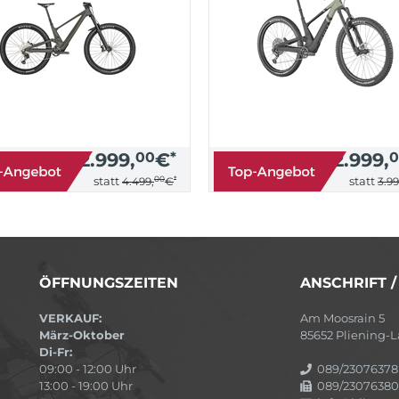
2.999,
00
€
*
2.999,
0
00
*
statt
statt
4.499,
€
3.99
ÖFFNUNGSZEITEN
ANSCHRIFT 
VERKAUF:
Am Moosrain 5
März-Oktober
85652 Pliening
Di-Fr:
09:00 - 12:00 Uhr
089/23076378
13:00 - 19:00 Uhr
089/23076380