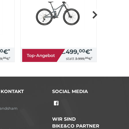
0
€
*
2.499,
00
€
*
00
*
00
*
statt
9,
€
3.999,
€
/ KONTAKT
SOCIAL MEDIA
-Landsham
WIR SIND
BIKE&CO PARTNER