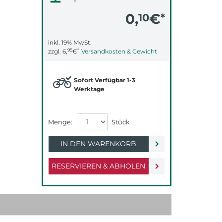
0,
€
10
*
inkl. 19% MwSt.
95
*
zzgl.
6,
€
Versandkosten & Gewicht
Sofort Verfügbar 1-3
Werktage
IN DEN WARENKORB
RESERVIEREN & ABHOLEN