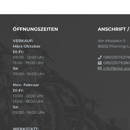
ÖFFNUNGSZEITEN
ANSCHRIFT 
VERKAUF:
Am Moosrain 5
März-Oktober
85652 Pliening
Di-Fr:
09:00 - 12:00 Uhr
089/23076378
13:00 - 19:00 Uhr
089/23076380
Sa:
info@bike-and
09:00 - 16:00 Uhr
Nov- Februar
Di-Fr:
10:00 - 12:00 Uhr
13:00 - 18:00 Uhr
Sa:
09:00 - 16:00 Uhr
WERKSTATT: