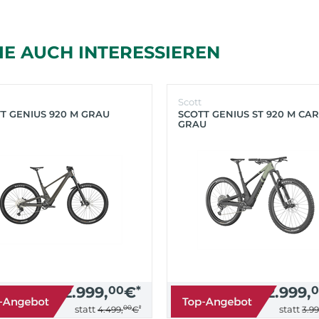
IE AUCH INTERESSIEREN
Scott
T GENIUS 920 M GRAU
SCOTT GENIUS ST 920 M CA
GRAU
2.999,
00
€
*
2.999,
0
00
*
statt
statt
4.499,
€
3.99