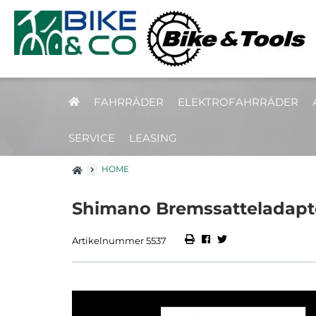
FAHRRÄDER
ELEKTROFAHRRÄDER
SERVICE
LEASING
HOME
Shimano Bremssatteladapte
Artikelnummer 5537