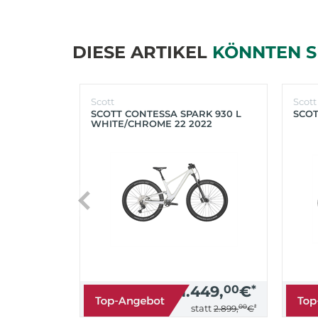
DIESE ARTIKEL
KÖNNTEN S
Scott
Scott
SCOTT CONTESSA SPARK 930 L
SCOT
WHITE/CHROME 22 2022
1.449,
00
€
*
00
*
statt
2.899,
€