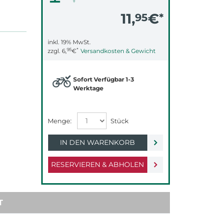
11,
€
95
*
inkl. 19% MwSt.
95
*
zzgl.
6,
€
Versandkosten & Gewicht
Sofort Verfügbar 1-3
Werktage
IN DEN WARENKORB
RESERVIEREN & ABHOLEN
T