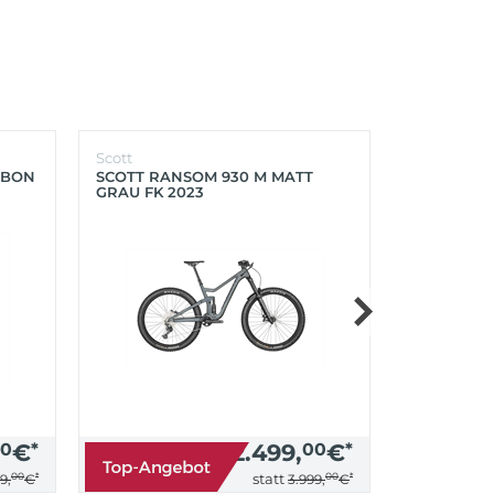
Scott
Scott
RBON
SCOTT RANSOM 930 M MATT
SCOTT FOIL
GRAU FK 2023
PROGRESS
0
€
*
2.499,
00
€
*
00
*
00
*
statt
9,
€
3.999,
€