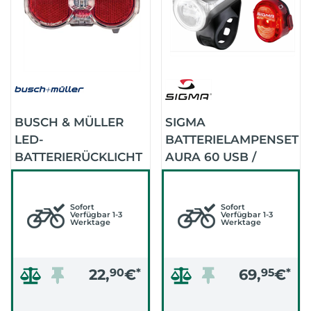
BUSCH & MÜLLER
SIGMA
LED-
BATTERIELAMPENSET
BATTERIERÜCKLICHT
AURA 60 USB /
TOPLIGHT FLAT
NUGGET II
PERMANENT
Sofort
Sofort
Verfügbar 1-3
Verfügbar 1-3
Werktage
Werktage
22,
90
€
*
69,
95
€
*