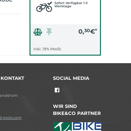
Sofort Verfügbar 1-3
Werktage
0,
30
€
*
inkl. 19% MwSt.
/ KONTAKT
SOCIAL MEDIA
-Landsham
WIR SIND
BIKE&CO PARTNER
-tools.com