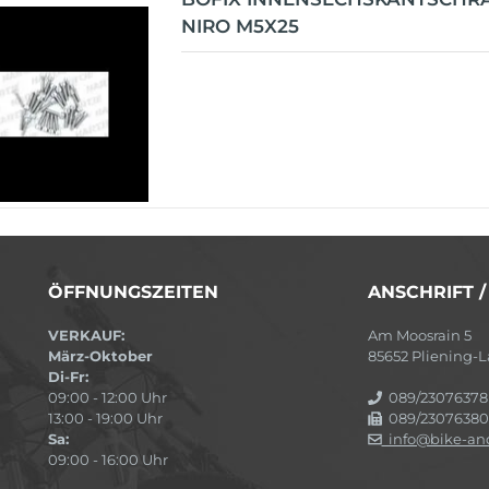
NIRO M5X25
ÖFFNUNGSZEITEN
ANSCHRIFT 
VERKAUF:
Am Moosrain 5
März-Oktober
85652 Pliening
Di-Fr:
09:00 - 12:00 Uhr
089/23076378
13:00 - 19:00 Uhr
089/23076380
Sa:
info@bike-and
09:00 - 16:00 Uhr