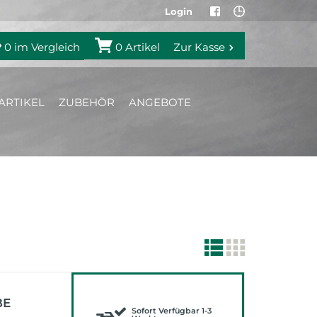
Login
0
im Vergleich
0
Artikel
Zur Kasse
ARTIKEL
ZUBEHÖR
ANGEBOTE
BE
Sofort Verfügbar 1-3