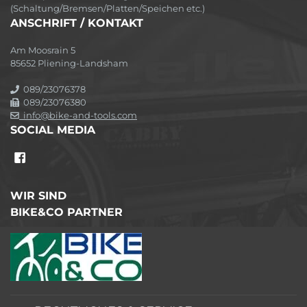
(Schaltung/Bremsen/Platten/Speichen etc.)
ANSCHRIFT / KONTAKT
Am Moosrain 5
85652 Pliening-Landsham
089/23076378
089/23076380
info@bike-and-tools.com
SOCIAL MEDIA
WIR SIND
BIKE&CO PARTNER