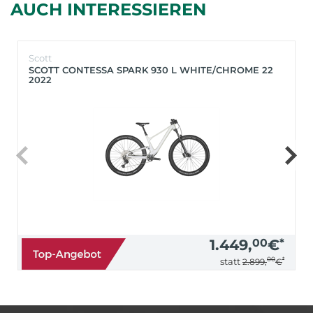
AUCH INTERESSIEREN
Scott
SCOTT CONTESSA SPARK 930 L WHITE/CHROME 22
2022
1.449,
00
€
*
00
*
statt
2.899,
€